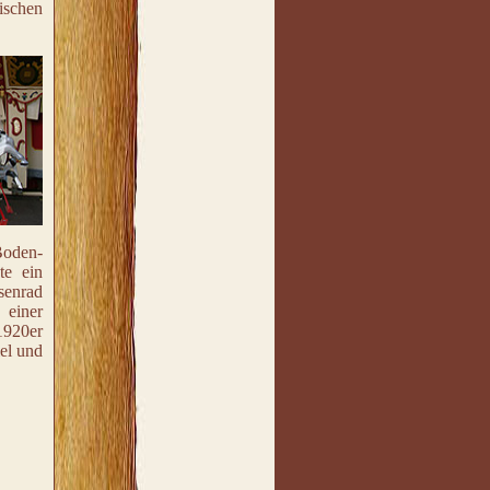
ischen
Boden-
te ein
esenrad
 einer
1920er
iel und