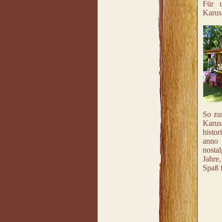
Für u
Karus
So zu
Karus
histor
anno 
nosta
Jahre,
Spaß f