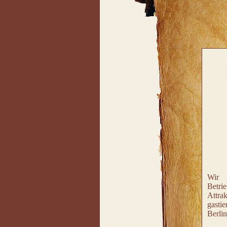
Wir v
Betri
Attra
gasti
Berli