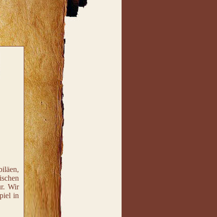
iläen,
ischen
r. Wir
iel in