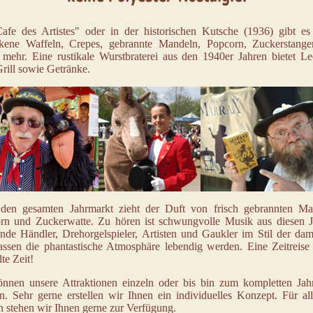
afe des Artistes" oder in der historischen Kutsche (1936) gibt es 
kene Waffeln, Crepes, gebrannte Mandeln, Popcorn, Zuckerstang
s mehr. Eine rustikale Wurstbraterei aus den 1940er Jahren bietet Le
rill sowie Getränke.
den gesamten Jahrmarkt zieht der Duft von frisch gebrannten Ma
rn und Zuckerwatte. Zu hören ist schwungvolle Musik aus diesen J
ende Händler, Drehorgelspieler, Artisten und Gaukler im Stil der dam
lassen die phantastische Atmosphäre lebendig werden. Eine Zeitreise 
lte Zeit!
önnen unsere Attraktionen einzeln oder bis bin zum kompletten Jah
n. Sehr gerne erstellen wir Ihnen ein individuelles Konzept. Für all
n stehen wir Ihnen gerne zur Verfügung.