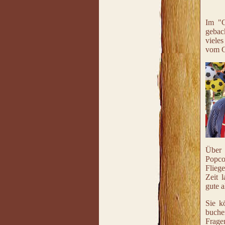
Im "C
gebac
viele
vom G
Über 
Popco
Flieg
Zeit 
gute a
Sie k
buche
Frage